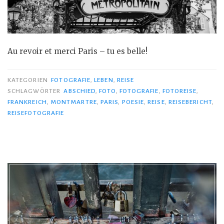
Au revoir et merci Paris – tu es belle!
KATEGORIEN
FOTOGRAFIE
,
LEBEN
,
REISE
SCHLAGWÖRTER
ABSCHIED
,
FOTO
,
FOTOGRAFIE
,
FOTOREISE
,
FRANKREICH
,
MONTMARTRE
,
PARIS
,
POESIE
,
REISE
,
REISEBERICHT
,
REISEFOTOGRAFIE