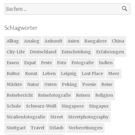
Suchen
nach:
Schlagwörter
Alltag
Analog
Ankunft
Asien
Bangalore
China
City-Life
Deutschland
Entscheidung
Erfahrungen
Essen
Expat
Feste
Foto
Fotografie
Indien
Kultur
Kunst
Leben
Leipzig
Lost Place
Meer
Märkte
Natur
Osten
Peking
Poesie
Reise
Reisebericht
Reisefotografie
Reisen
Religion
Schule
Schwarz-Weiß
Singapore
Singapur
Straßenfotografie
Street
Streetphotography
Stuttgart
Travel
Urlaub
Vorbereitungen