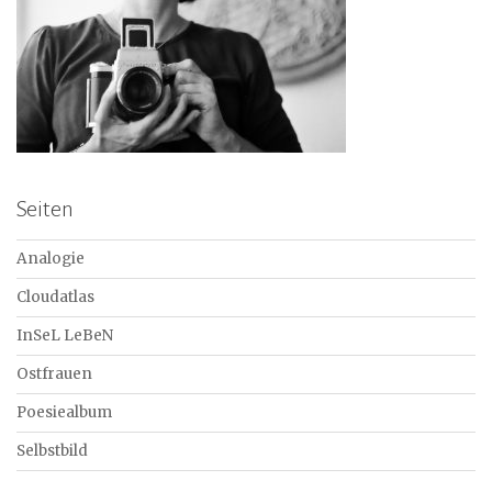
Seiten
Analogie
Cloudatlas
InSeL LeBeN
Ostfrauen
Poesiealbum
Selbstbild