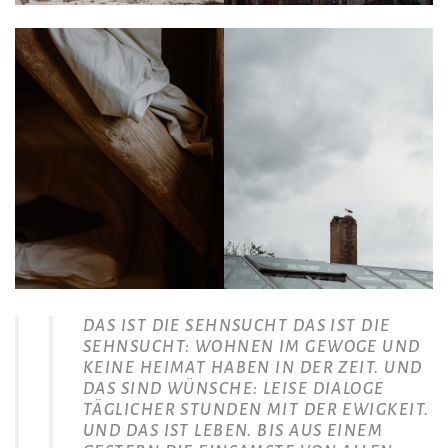
DAS IST DIE SEHNSUCHT DAS IST DIE
SEHNSUCHT: WOHNEN IM GEWOGE UND
KEINE HEIMAT HABEN IN DER ZEIT. UND
DAS SIND WÜNSCHE: LEISE DIALOGE
TÄGLICHER STUNDEN MIT DER EWIGKEIT.
UND DAS IST LEBEN. BIS AUS EINEM