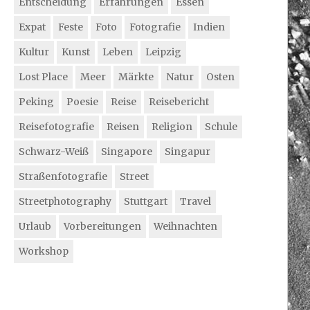
Entscheidung
Erfahrungen
Essen
Expat
Feste
Foto
Fotografie
Indien
Kultur
Kunst
Leben
Leipzig
Lost Place
Meer
Märkte
Natur
Osten
Peking
Poesie
Reise
Reisebericht
Reisefotografie
Reisen
Religion
Schule
Schwarz-Weiß
Singapore
Singapur
Straßenfotografie
Street
Streetphotography
Stuttgart
Travel
Urlaub
Vorbereitungen
Weihnachten
Workshop