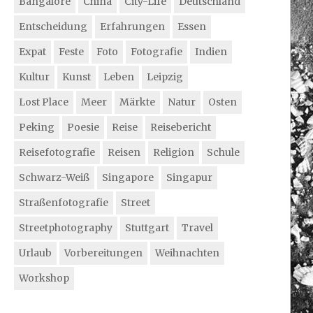
Bangalore
China
City-Life
Deutschland
Entscheidung
Erfahrungen
Essen
Expat
Feste
Foto
Fotografie
Indien
Kultur
Kunst
Leben
Leipzig
Lost Place
Meer
Märkte
Natur
Osten
Peking
Poesie
Reise
Reisebericht
Reisefotografie
Reisen
Religion
Schule
Schwarz-Weiß
Singapore
Singapur
Straßenfotografie
Street
Streetphotography
Stuttgart
Travel
Urlaub
Vorbereitungen
Weihnachten
Workshop