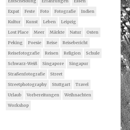
Entscheidung
Erfahrungen
Essen
Expat
Feste
Foto
Fotografie
Indien
Kultur
Kunst
Leben
Leipzig
Lost Place
Meer
Märkte
Natur
Osten
Peking
Poesie
Reise
Reisebericht
Reisefotografie
Reisen
Religion
Schule
Schwarz-Weiß
Singapore
Singapur
Straßenfotografie
Street
Streetphotography
Stuttgart
Travel
Urlaub
Vorbereitungen
Weihnachten
Workshop