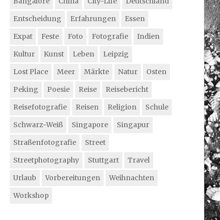
Bangalore
China
City-Life
Deutschland
Entscheidung
Erfahrungen
Essen
Expat
Feste
Foto
Fotografie
Indien
Kultur
Kunst
Leben
Leipzig
Lost Place
Meer
Märkte
Natur
Osten
Peking
Poesie
Reise
Reisebericht
Reisefotografie
Reisen
Religion
Schule
Schwarz-Weiß
Singapore
Singapur
Straßenfotografie
Street
Streetphotography
Stuttgart
Travel
Urlaub
Vorbereitungen
Weihnachten
Workshop