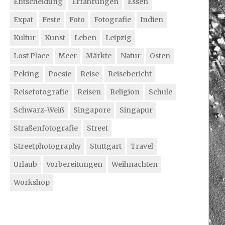
Entscheidung
Erfahrungen
Essen
Expat
Feste
Foto
Fotografie
Indien
Kultur
Kunst
Leben
Leipzig
Lost Place
Meer
Märkte
Natur
Osten
Peking
Poesie
Reise
Reisebericht
Reisefotografie
Reisen
Religion
Schule
Schwarz-Weiß
Singapore
Singapur
Straßenfotografie
Street
Streetphotography
Stuttgart
Travel
Urlaub
Vorbereitungen
Weihnachten
Workshop