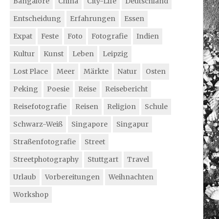
Bangalore
China
City-Life
Deutschland
Entscheidung
Erfahrungen
Essen
Expat
Feste
Foto
Fotografie
Indien
Kultur
Kunst
Leben
Leipzig
Lost Place
Meer
Märkte
Natur
Osten
Peking
Poesie
Reise
Reisebericht
Reisefotografie
Reisen
Religion
Schule
Schwarz-Weiß
Singapore
Singapur
Straßenfotografie
Street
Streetphotography
Stuttgart
Travel
Urlaub
Vorbereitungen
Weihnachten
Workshop