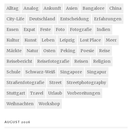
Alltag
Analog
Ankunft
Asien
Bangalore
China
City-Life
Deutschland
Entscheidung
Erfahrungen
Essen
Expat
Feste
Foto
Fotografie
Indien
Kultur
Kunst
Leben
Leipzig
Lost Place
Meer
Märkte
Natur
Osten
Peking
Poesie
Reise
Reisebericht
Reisefotografie
Reisen
Religion
Schule
Schwarz-Weiß
Singapore
Singapur
Straßenfotografie
Street
Streetphotography
Stuttgart
Travel
Urlaub
Vorbereitungen
Weihnachten
Workshop
AUGUST 2026