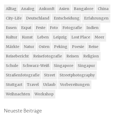
Alltag
Analog
Ankunft
Asien
Bangalore
China
City-Life
Deutschland
Entscheidung
Erfahrungen
Essen
Expat
Feste
Foto
Fotografie
Indien
Kultur
Kunst
Leben
Leipzig
Lost Place
Meer
Märkte
Natur
Osten
Peking
Poesie
Reise
Reisebericht
Reisefotografie
Reisen
Religion
Schule
Schwarz-Weiß
Singapore
Singapur
Straßenfotografie
Street
Streetphotography
Stuttgart
Travel
Urlaub
Vorbereitungen
Weihnachten
Workshop
Neueste Beiträge